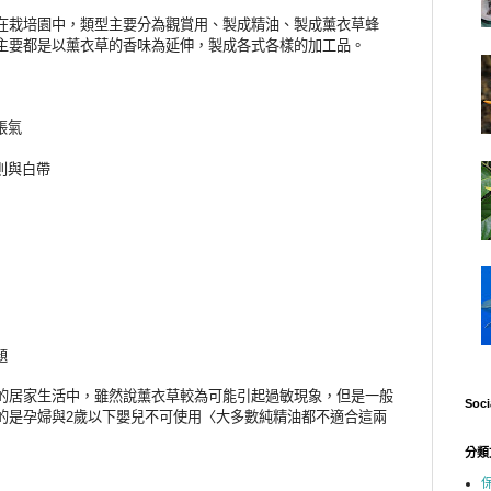
在栽培園中，類型主要分為觀賞用、製成精油、製成薰衣草蜂
主要都是以薰衣草的香味為延伸，製成各式各樣的加工品。
脹氣
則與白帶
題
的居家生活中，雖然說薰衣草較為可能引起過敏現象，但是一般
Soci
的是孕婦與
歲以下嬰兒不可使用〈大多數純精油都不適合這兩
2
分類