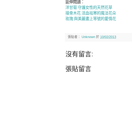
延伸閱讀：
洋甘菊 守護女性的天然花草
接骨木花 活血祛寒的魔法花朵
玫瑰 與美麗畫上等號的愛情花
張貼者：
Unknown
於
10/02/2013
沒有留言:
張貼留言