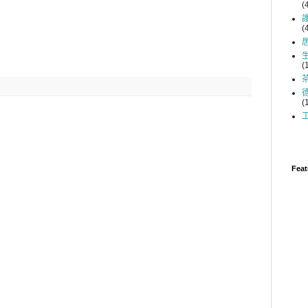
(
(
(
(
Feat