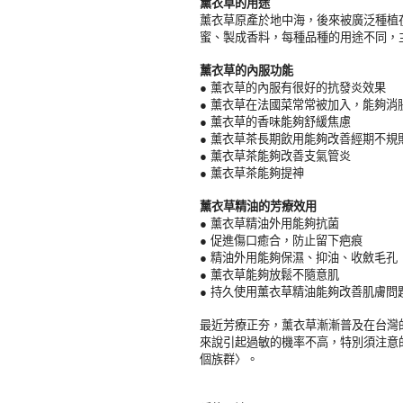
薰衣草的用途
薰衣草原產於地中海，後來被廣泛種植
蜜、製成香料，每種品種的用途不同，
薰衣草的內服功能
●
薰衣草的內服有很好的抗發炎效果
●
薰衣草在法國菜常常被加入，能夠消
●
薰衣草的香味能夠舒緩焦慮
●
薰衣草茶長期飲用能夠改善經期不規
●
薰衣草茶能夠改善支氣管炎
●
薰衣草茶能夠提神
薰衣草精油的芳療效用
●
薰衣草精油外用能夠抗菌
●
促進傷口癒合，防止留下疤痕
●
精油外用能夠保濕、抑油、收斂毛孔
●
薰衣草能夠放鬆不隨意肌
●
持久使用薰衣草精油能夠改善肌膚問
最近芳療正夯，薰衣草漸漸普及在台灣
來說引起過敏的機率不高，特別須注意
個族群〉。