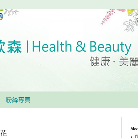
粉絲專頁
Abo
穗花