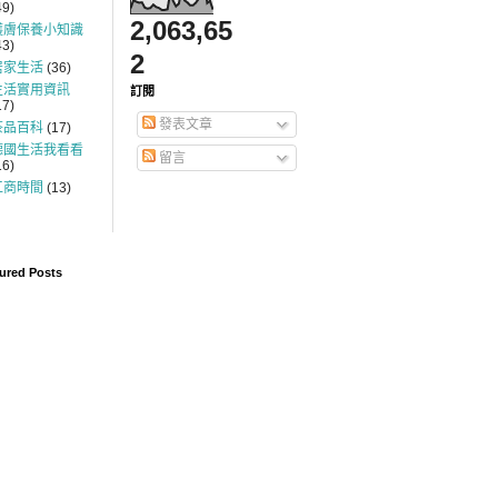
49)
2,063,65
護膚保養小知識
43)
2
居家生活
(36)
生活實用資訊
訂閱
17)
發表文章
茶品百科
(17)
德國生活我看看
留言
16)
工商時間
(13)
ured Posts