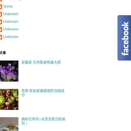
Sonia
Unknown
Unknown
Unknown
Unknown
文章
尿囊素 天然肌膚修護大師
馬栗 瘀血痠痛護理的活絡成
分
調和花草茶~冰涼涼夏日飲來
到！