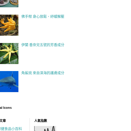
佛手柑 身心放鬆、紓緩解壓
伊蘭 香奈兒五號的芳香成分
角鯊烷 來自深海的護膚成分
al Icons
文章
人氣指數
保健食品小百科