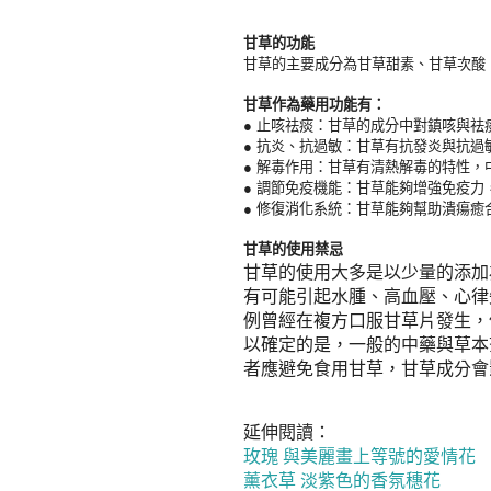
甘草的功能
甘草的主要成分為甘草甜素、甘草次酸
甘草作為藥用功能有：
●
止咳祛痰：甘草的成分中對鎮咳與祛
●
抗炎、抗過敏：甘草有抗發炎與抗過
●
解毒作用：甘草有清熱解毒的特性，
●
調節免疫機能：甘草能夠增強免疫力
●
修復消化系統：甘草能夠幫助潰瘍癒
甘草的使用禁忌
甘草的使用大多是以少量的添加
有可能引起水腫、高血壓、心律
例曾經在複方口服甘草片發生，
以確定的是，一般的中藥與草本
者應避免食用甘草，甘草成分會
延伸閱讀：
玫瑰 與美麗畫上等號的愛情花
薰衣草 淡紫色的香氛穗花