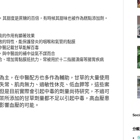
，其甜度是蔗糖的百倍，有時候其甜味也被作為糕點添加劑。
痰的作用有顯著效果
敏的特性，能保護發炎的咽喉和氣管的黏膜
中醫記載甘草能解百毒
，與中醫說的補中益氣不謀而合
合、增加胃黏膜抵抗力，常被用於十二指腸潰瘍等腸胃疾病
為主，在中醫配方也多作為輔助，甘草的大量使用
失常、肌肉無力、過敏性休克、低血鉀等，這些案
但是目前實際會引起中毒的劑量尚待研究，不過可
茶所添加的甘草劑量都不足以引起中毒，高血壓患
影響血壓的可能。
Soci
分類