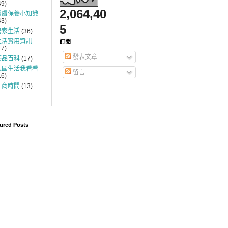
49)
2,064,40
護膚保養小知識
43)
5
居家生活
(36)
生活實用資訊
訂閱
17)
發表文章
茶品百科
(17)
德國生活我看看
留言
16)
工商時間
(13)
ured Posts