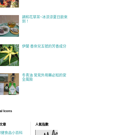
調和花草茶~冰涼涼夏日飲來
到！
伊蘭 香奈兒五號的芳香成分
冬青油 常見外用藥必知的安
全風險
al Icons
文章
人氣指數
保健食品小百科