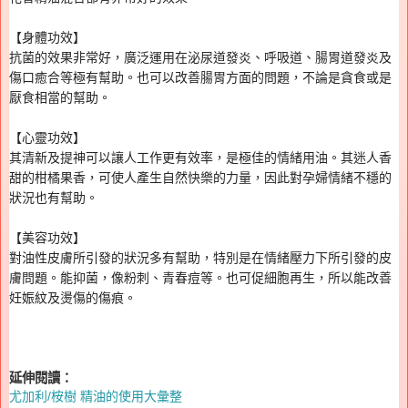
【身體功效】
抗菌的效果非常好，廣泛運用在泌尿道發炎、呼吸道、腸胃道
發炎及
傷口癒合等極有幫助。也可以改善腸胃方面的問題，
不論是貪食或是
厭食相當的幫助。
【心靈功效】
其清新及提神可以讓人工作更有效率，
是極佳的情緒用油。其迷人香
甜的柑橘
果香，可使人產生自然快樂的力量，因此對孕婦情緒不穩的
狀況也有幫助。
【美容功效】
對油性皮膚所引發的狀況多有幫助，特別是在情緒壓力下所引
發的皮
膚問題。能抑菌，像粉刺、青春痘等。也可促細胞再
生，所以能改善
妊娠紋及燙傷的傷痕。
延伸閱讀：
尤加利/桉樹 精油的使用大彙整