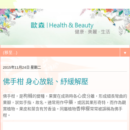
▼
2015年11月24日 星期二
佛手柑 身心放鬆、紓緩解壓
枸櫞
心皮
佛手柑
，是
的變種，果實在成熟時各
分離，形成細長彎曲的
中藥
果瓣，狀如手指，故名。通常用作
，或因其果形奇特，而作為觀
香檸檬
賞植物。果皮和葉含有芳香油。
同屬植物
常常被誤稱為佛手
柑。