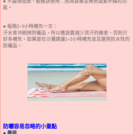
● 不論情陰雨，都應該使用：因為雲層並無抵擋紫外線的功
能。
● 每隔
小時補充一次：
2~3
汗水會沖刷掉防曬品，所以應該要減少流汗的機會，否則只
好多補充。如果是在沙灘建議
小時補充並且選用防水性的
1~2
防曬品。
防曬容易忽略的小重點
● 唇部