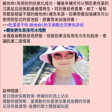
維他命
有很好的抗氧化成分，曬後多補充可以預防黑色素的
C
沉澱並且促進肌膚循環再生。特別像是奇異果、柳丁、葡萄
等都是相當不錯的維他命
補充來源。如果想要加強補充可以
C
使用劑型式的發泡錠、膠囊等來加強保養。
吃還是不吃
維他命
的五個觀念完整告訴你
>>>
C
●曬後避免直接用冰塊敷
冰塊直接敷臉是很舒服，但是如果沒有用毛巾先包起來，會
讓肌膚二度傷害
延伸閱讀：
夏日頭皮保養對策~修練你的頂上功夫
運動保健策略：愛運動的你要更加重視身體的保養
足部保養護理~身體的壓力雙腳最知道