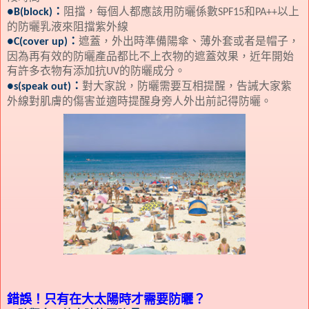
：
阻擋，每個人都應該用防曬係數
和
以上
●B(block)
SPF15
PA++
的防曬乳液來阻擋紫外線
：
遮蓋，外出時準備陽傘、薄外套或者是帽子，
●C(cover up)
因為再有效的防曬產品都比不上衣物的遮蓋效果，近年開始
有許多衣物有添加抗
的防曬成分。
UV
：
對大家說，防曬需要互相提醒，告誡大家紫
●s(speak out)
外線對肌膚的傷害並適時提醒身旁人外出前記得防曬。
錯誤！只有在大太陽時才需要防曬？