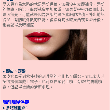
夏天最容易忽略的就是唇部保養，
如果沒有立即補救，唇部
的紋路、暗沉、龜裂就會更加嚴重。
如果覺得唇部周圍比較
暗沉無光，可能就是因為唇部的黑色素細胞堆積。外出前記
得塗上有防曬係數的唇膏，後續有喝水吃東西或者流汗後，
也要記得及時補擦
● 頭皮、頭髮
頭皮容易受到紫外線的刺激變的老化甚至曬傷。
太陽太大時
記得撐個傘戴上帽子，也可以在頭髮上噴上有
的防曬噴
SPF
霧，但記得後續的清潔處理。
曬前曬後保健
●
多吃維他命
C