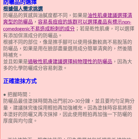
防曬品的選擇
根據個人需求挑選
防曬品的質感與油膩度都不同，如果是
油性肌膚建議選擇清
爽型的防曬品
，
容易長痘痘的族群可以選擇產品有標示
non-
不易造成粉刺的成分
；若是乾性肌膚，可以選擇
comedogenic
有添加保濕成分的防曬品。
根據不同的部位，像是擦手腳可以使用係數較高不易脫落的
防曬品，如果是用在臉部盡量選用成分簡單清爽的，然後隨
時補充。
並且如果是
過敏性肌膚建議選擇純物理性的防曬品
，因為大
多的化學防曬成分容易刺激。
正確塗抹方式
● 把握時間：
防曬品最佳塗抹時間為出門前
分鐘，並且要均勻足夠分
20~30
量，建議抹完後採用輕拍再加強補充。因為塗抹時容易將原
本塗好的防曬又再次抹掉，因此使用輕拍再加強一下防曬的
厚度與均勻度。