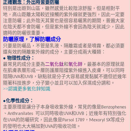
正確觀念：外出時皆要防曬
特別是出遊到山區，雖然感覺比較陰涼舒服，但是相對平
地，高山距離太陽較近接觸的紫外線就更強烈，因此一定要
注意防曬；此外陰天其實也是很容易曬黑的期間，普遍大家
在陰天都不會防曬，但是紫外線不會因為陰天就減少，因此
適時的防曬很重要。
防曬原理，了解防曬成分
只要是防曬品，不管是乳液、隔離霜或者是噴霧，都必須要
還有效的隔離紫外線的成分，主要分成兩大種類：
● 物理性成分：
最常見的成分主要為
二氧化鈦
和
氧化鋅
，最基本的原理就是
在肌膚表層形成一層防護層阻擋紫外線進入皮膚，可以同時
阻隔
和
，缺點就是分子大容易感覺黏膩不適但近幾年
UVA
UVB
隨著科技進步，分子變小並且可以加入保濕成分調和。
>>認識更多氧化鋅知識
●化學性成分：
主要原理是讓分子本身吸收紫外線，常見的像是
Benzophenes
、
可以同時吸收
和
；近幾年有特別強化
Anthranilates
UVA
UVB
在
的防曬研究，因此像是
，
等成分
UVA
Parsol 1789
Mexoryl SX
的發明也大大稱加對
的吸收功效。
UVA