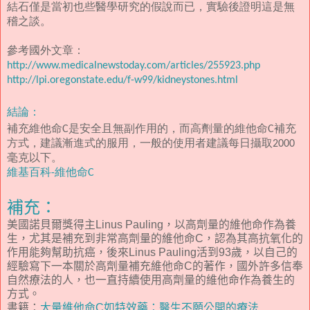
結石僅是當初也些醫學研究的假說而已，實驗後證明這是無
稽之談。
參考國外文章：
http://www.medicalnewstoday.com/articles/255923.php
http://lpi.oregonstate.edu/f-w99/kidneystones.html
結論：
補充維他命C是安全且無副作用的，而高劑量的維他命C補充
方式，建議漸進式的服用，一般的使用者建議每日攝取2000
毫克以下。
維基百科-維他命C
補充：
美國諾貝爾獎得主
Linus Pauling
，以高劑量的維他命作為養
生，尤其是補充到非常高劑量的維他命C，認為其高抗氧化的
作用能夠幫助抗癌，後來
Linus Pauling活到93歲，以自己的
經驗寫下一本關於高劑量補充維他命C的著作，國外許多信奉
自然療法的人，也一直持續使用高劑量的維他命作為養生的
方式。
書籍：
大量維他命C如特效藥：醫生不願公開的療法