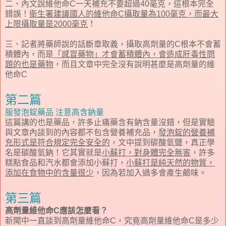
二、內文說維他命C一天補充不要超過40毫克，這根本完全
錯誤！
衛生署建議國人的維他命C攝取量為100毫克，而最大
上限攝取量是2000毫克
！
三、記者將藥師說的話斷章取義，攝取高劑量的C根本不會蓄
積體內，而是
「感冒藥物」才會蓄積體內，會造成肝毒性問
題的也是藥物
，而且文章中完全沒有說明甚麼是高劑量的維
他命C
第二篇
服發泡錠藥品 注意高含鈉量
這篇講的也是藥品，許多止痛藥含有鈉含量沒錯，但是實驗
與文章內談到的內容都不包含營養補充品，
發泡錠的營養補
充形式是符合規定完全安全的
，文中提到碳酸氫鹽，真正學
名是碳酸氫鈉！它其實就是
小蘇打，對身體完全無害
，許多
糕點食品和汽水都會添加小蘇打，
小蘇打是純天然的物質，
添加在食物中的含量很少
，因為若加入過多會產生鹼味。
第三篇
高劑量維他命C應該怎麼看？
新聞中一直談到高劑量維他命C，究竟高劑量維他命C是多少