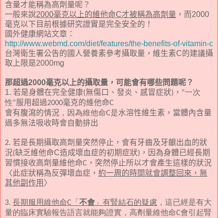
含量才能稱為高劑量呢？
一般來說
2000毫克以上的維他命C才被稱為高劑量
，而2000
毫克以下目前根據研究證實是完全安全的！
國外健康網站文章：
http://www.webmd.com/diet/features/the-benefits-of-vitamin-c
台灣衛生署公告的國人營養素參考攝取量，維生素C的建議攝
取上限是2000mg
那超過2000毫克以上的攝取量，可能會有哪些問題呢？
1. 若是身體在完全健康
無傷口、發炎、感冒症狀
，
(
)
”一次
服用超過
毫克的維他命
性
”
2000
C
會有腹瀉的情況
水溶性維生素，當體內含量
，因為維他命C是
過多無法吸收時會自動排出
若是長期攝取高劑量突然停止
，會有牙齒及牙齦出血的狀
2.
況
缺乏維他命C造成壞血症的初期症狀
，因為身體已經長期
(
)
習慣接收高劑量維他命
，突然停止所以才會產生這樣的狀況
C
〈此症狀稱為反彈壞血症，
約一周的時間就會調整回來，無
其他副作用
〉
3.
長期服用維他命C「
不會
」有腎結石的疑慮
，這已經是有大
量的臨床實驗報告語言就能夠證實，高劑量維他命C會引起腎