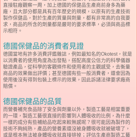
直接駐廠觀察一周，加上德國的保健品生產商前身多為藥
廠，且大部分都是具有百年歷史的規模，以原有的生產技術
製作保健品，對於生產的質量與劑量，都有非常高的自我要
求，商品的所含的劑量都是嚴苛的要求標準，必須與商品標
示相符。
德國保健品的消費者見證
德國當地有許多消費評鑑雜誌，例如最知名的
，就是
Okotest
以消費者的使用角度為出發點，搭配高度公信力的科學儀器
驗證產品，從科學的客觀條件和使用者的主觀感受，去衡量
商品的效果做出評價；甚至德國有些一般消費者，還會因為
使用後沒有得到包裝上標示的效果，因此訴諸法律要求廠商
賠償。
德國保健品的品質
而營養補充食品除了安全與劑量以外，製造工藝是相當重要
的一環，製造工藝很直接的影響到人體吸收的比例，為什麼
一樣的成分有些補給品吃起來較無感呢？很可能因為製作的
技術不夠純熟，產品的營養素還沒被身體吸收就被破壞了，
或是根本無法被身體吸收就直接排掉；評估生產商製造工藝