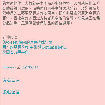
的客觀條件，大概就是生產商歷史與規模，否則就只能靠著
實驗或親自試用，而德國自古養生觀念就盛行，製造藥品與
營養品的工藝更是超前許多國家，從許多藥廠營運迄今超過
百年，且擁有許多固定支持者與卓越的名聲，可見德國在保
健品這塊，是選購營養保健品的最佳選擇。
延伸閱讀：
Öko-Test 德國的消費權威認證
西方的草藥學vs.中醫 談Commission E
德國也有毒事件
Unknown
於
11/13/2013
沒有留言:
張貼留言