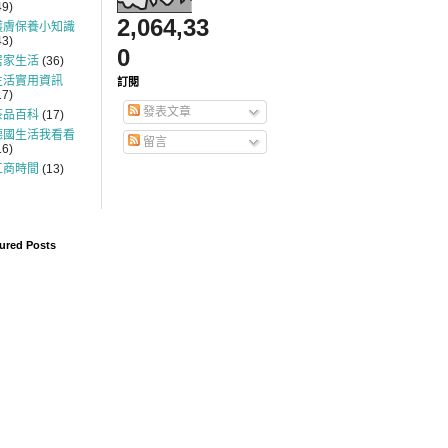
49)
2,064,33
護膚保養小知識
43)
0
居家生活
(36)
生活實用資訊
訂閱
17)
發表文章
茶品百科
(17)
德國生活我看看
留言
16)
工商時間
(13)
ured Posts