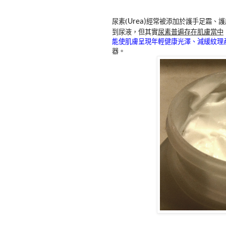
尿素(
經常被添加於護手足霜、護
Urea)
到尿液，但其實
尿素普遍存在肌膚當中
能使肌膚呈現年輕健康光澤、減緩紋理
器。