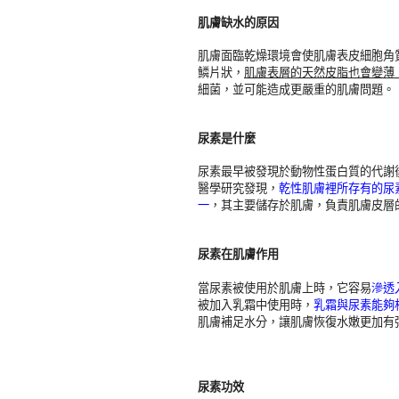
肌膚缺水的原因
肌膚面臨乾燥環境會使肌膚表皮細胞角
鱗片狀，
肌膚表層的天然皮脂也會變薄
細菌，並可能造成更嚴重的肌膚問題。
尿素是什麼
尿素
最早被發現於動物性蛋白質的代謝
醫學研究發現，
乾性肌膚裡所存有的尿
一
，其主要儲存於肌膚，負責肌膚皮層
尿素在肌膚作用
當尿素被使用於肌膚上時，它容易
滲透
被加入乳霜中使用時，
乳霜與尿素能夠
肌膚補足水分，讓肌膚恢復水嫩更加有
尿素功效