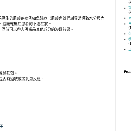
(
(
易產生的肌膚疾病例如魚鱗症
〈
肌膚角質代謝異常導致水分與內
、減緩乾皮症患者的不適症狀。
(
時，同時可以帶入護膚品其他成分的滲透效果。
(
Feat
性越強烈。
是否有過敏或者刺激反應
。
子