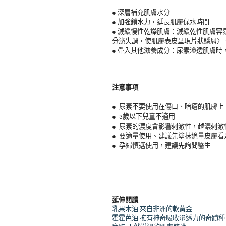
● 深層補充肌膚水分
● 加強鎖水力，延長肌膚保水時間
● 減緩慢性乾燥肌膚：減緩乾性肌膚容
分泌失調，使肌膚表皮呈現片狀鱗屑
〉
● 帶入其他滋養成分：尿素滲透肌膚
注意事項
尿素不要使用在傷口、暗瘡的肌膚上
●
歲以下兒童不適用
●
3
尿素的濃度會影響刺激性，越濃刺激
●
要適量使用、建議先塗抹適量皮膚看
●
孕婦慎選使用，建議先詢問醫生
●
延伸閱讀
乳果木油 來自非洲的軟黃金
霍霍芭油 擁有神奇吸收滲透力的奇蹟種