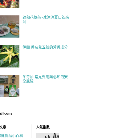
調和花草茶~冰涼涼夏日飲來
到！
伊蘭 香奈兒五號的芳香成分
冬青油 常見外用藥必知的安
全風險
al Icons
文章
人氣指數
保健食品小百科