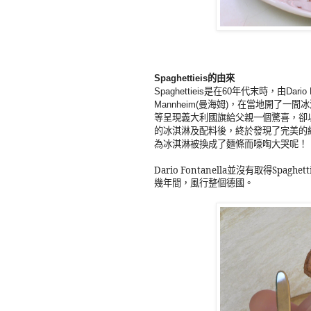
的由來
Spaghettieis
是在
年代末時，由
Spaghettieis
60
Dario 
曼海姆
，在當地開了一間冰
Mannheim(
)
等呈現義大利國旗
卻
給父親一個驚喜，
的冰淇淋及配料後，終於發現了完美的
為冰淇淋被換成了麵條而嚎啕大哭呢！
Dario Fontanella
Spagh
並沒有取得
幾年間，風行整個德國。