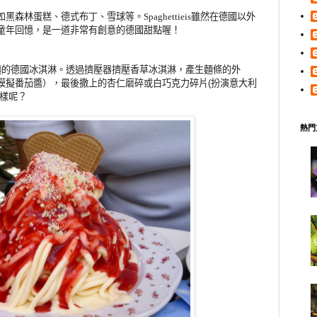
如黑森林蛋糕、德式布丁、雪球等。
雖然在德國以外
Spaghettieis
童年回憶，是一道非常有創意的德國甜點喔！
麵的德國冰淇淋。透過擠壓器擠壓香草冰淇淋，產生麵條的外
模擬番茄醬），最後撒上的杏仁磨碎或白巧克力碎片
扮演意大利
(
樣呢？
熱門