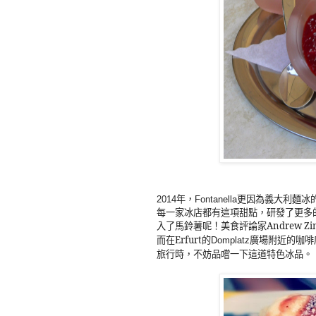
年，
更因為義大利麵冰
2014
Fontanella
每一家冰店都有這項甜點，研發了更多
入了馬鈴薯呢！美食評論家Andrew 
而在Erfurt的
Domplatz廣場附近的咖
旅行時，不妨品嚐一下這道特色冰品。