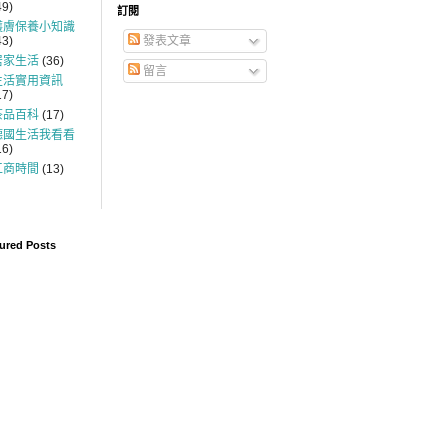
49)
訂閱
護膚保養小知識
43)
發表文章
居家生活
(36)
留言
生活實用資訊
17)
茶品百科
(17)
德國生活我看看
16)
工商時間
(13)
ured Posts