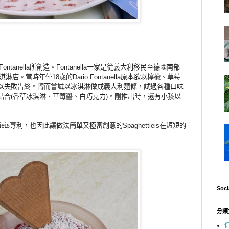
所創造。
一家是從義大利移民至德國南部
Fontanella
Fontanella
淇淋店。當時年僅
歲的
原本欲以檸檬、草莓
18
Dario Fontanella
以失敗告終。轉而嘗試以冰淇淋做成義大利麵條，試過各種口味
結合
香草冰淇淋、草莓醬、白巧克力
。剛推出時，還有小孩以
(
)
ettieis專利，也因此讓做法簡單又極富創意的
Spaghettieis在短短的
Soci
分類