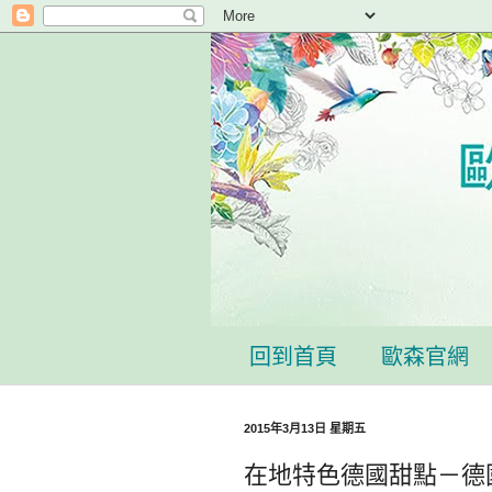
回到首頁
歐森官網
2015年3月13日 星期五
在地特色德國甜點－德國義大