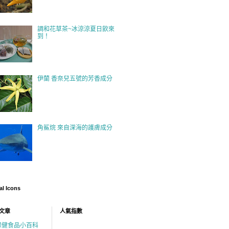
調和花草茶~冰涼涼夏日飲來
到！
伊蘭 香奈兒五號的芳香成分
角鯊烷 來自深海的護膚成分
al Icons
文章
人氣指數
保健食品小百科